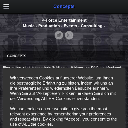
Concepts
P-Force Entertainment
Music - Production - Events - Consulting -
CONCEPTS
Eine weitere stark frequentierte Sektion des Wirkens von DJ Paolo Montagni
besteht auch im Consulting und der Beratung von Clubs und Veranstaltern
Wir verwenden Cookies auf unserer Website, um Ihnen
durch seine Firma Turbo Events „Der Turbo für ihren Event“
.
Durch seine
die bestmögliche Erfahrung zu bieten, indem wir uns an
Ihre Präferenzen und wiederholten Besuche erinnern.
jahrzehntelange Erfahrung direkt am Puls ist seine Erfahrung und der
Wenn Sie auf "Akzeptieren" klicken, erklären Sie sich mit
Überblick eine große Hilfe um die Erfolgsaussichten von Events zu
der Verwendung ALLER Cookies einverstanden.
maximieren. Dabei umfasst die Firma
Turbo Events
einen Pool aus erfahrenen
- -
We use cookies on our website to give you the most
Multimediaspezialisten und es kann umfangreich alles aus einer Hand in
relevant experience by remembering your preferences
höchster Qualität geliefert werden. Egal was benötigt wird, der Lieferumfang
and repeat visits. By clicking “Accept”, you consent to the
umfasst: Konzepte und Beratung, Umgestaltungshilfen, Flyer, Poster, Flyer,
use of ALL the cookies.