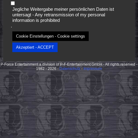
Magazine, Grafik, Logo- Design, Videos von Social Network Formaten bis hin
Jegliche Weitergabe meiner persönlichen Daten ist
zur 4 K super HD Produktion, App Design und Programmierung,
untersagt - Any retransmission of my personal
Rundfunkwerbung, Tonträger und Musikproduktionen.
information is prohibited
.
Cookie Einstellungen - Cookie settings
Akzeptiert - ACCEPT
P-Force Entertainment a division of P-F-Entertainment GmbH - All rights reserved -
1982 - 2026 -
Datenschutz
-
Impressum